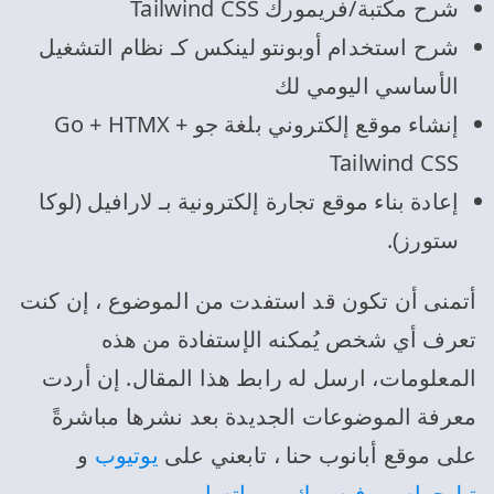
شرح مكتبة/فريمورك Tailwind CSS
شرح استخدام أوبونتو لينكس كـ نظام التشغيل
الأساسي اليومي لك
إنشاء موقع إلكتروني بلغة جو Go + HTMX +
Tailwind CSS
إعادة بناء موقع تجارة إلكترونية بـ لارافيل (لوكا
ستورز).
أتمنى أن تكون قد استفدت من الموضوع ، إن كنت
تعرف أي شخص يُمكنه الإستفادة من هذه
المعلومات، ارسل له رابط هذا المقال. إن أردت
معرفة الموضوعات الجديدة بعد نشرها مباشرةً
على موقع أبانوب حنا ، تابعني على
يوتيوب
و
تيليجرام
، و
فيسبوك
، و
واتساب
.