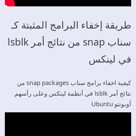
طريقة إخفاء البرامج المثبتة كـ
سناب snap من نتائج أمر lsblk
في لينكس
كيفية اخفاء برامج سناب snap packages من
نتائج أمر lsblk في أنظمة لينكس وعلى رأسهم
أوبونتو Ubuntu